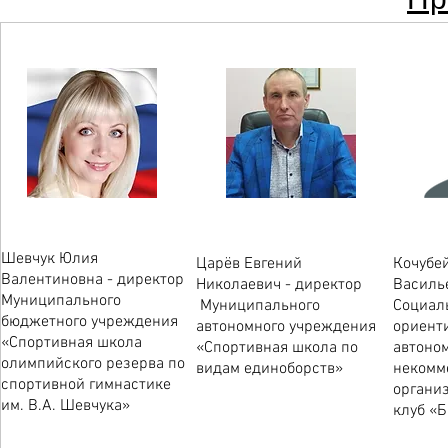
Шевчук Юлия
Царёв Евгений
Кочубе
Валентиновна - директор
Николаевич - директор
Василь
Муниципального
Муниципального
Социал
бюджетного учреждения
автономного учреждения
ориент
«Спортивная школа
«Спортивная школа по
автоно
олимпийского резерва по
видам единоборств»
некомм
спортивной гимнастике
органи
им. В.А. Шевчука»
клуб «