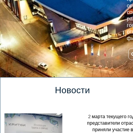
ор
с
р
го
от
фи
Новости
2 марта текущего го
представители отра
приняли участие 