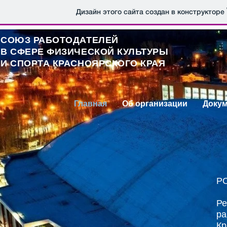
Дизайн этого сайта создан в конструкторе
СОЮЗ РАБОТОДАТЕЛЕЙ
В СФЕРЕ ФИЗИЧЕСКОЙ КУЛЬТУРЫ
И СПОРТА КРАСНОЯРСКОГО КРАЯ
Главная
Об организации
Доку
РО
Ре
р
К